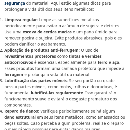
segurança
do material. Aqui estão algumas dicas para
prolongar a vida útil dos seus itens metálicos:
Limpeza regular
: Limpe as superfícies metálicas
periodicamente para evitar o acúmulo de sujeira e detritos.
Use uma
escova de cerdas macias
e um pano úmido para
remover poeira e sujeira. Evite produtos abrasivos, pois eles
podem danificar o acabamento.
Aplicação de produtos anti-ferrugem
: O uso de
revestimentos protetores
como
tintas e vernizes
anticorrosivos
é essencial, especialmente para
ferro
e
aço
.
Esses produtos formam uma camada protetora que impede a
ferrugem
e prolonga a vida útil do material.
Lubrificação das partes móveis
: Se seu portão ou grade
possui partes móveis, como molas, trilhos e dobradiças, é
fundamental
lubrificá-las regularmente
. Isso garantirá o
funcionamento suave e evitará o desgaste prematuro dos
componentes.
Reparo de danos
: Verifique periodicamente se há algum
dano estrutural
em seus itens metálicos, como amassados ou
peças soltas. Caso perceba algum problema, realize o reparo
o mais rápido possível para evitar danos maiores.