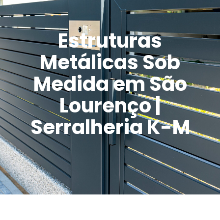
Estruturas
Metálicas Sob
Medida em São
Lourenço |
Serralheria K-M